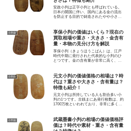
きさは？特徴も紹介
安政小判は正字小判とも呼ばれている。
日本の開国に伴い、国内にある金の流出
を防止する目的で鋳造されたやや小さめ
の小判である。しかし、結局アメリカが
自国の金銀比価を日本で通用されたた
め、大量の安政小判が海外に流出してい
享保小判の価値はいくら？現在の
小判金
る。古銭まにあそのため、安...
買取相場や重さ・大きさ・金含有
量・本物の見分け方を解説
享保小判（きょうほうこばん）は、江戸
時代中期に発行された代表的な小判のひ
とつです。金の含有量が非常に高く、現
在でも古銭コレクターから人気があるた
め、高額で取引されることがあります。
「家に古い小判があるけれど享保小判な
元文小判の価値価格の相場は？時
小判金
のか分からない」「享保小...
代は？重さや大きさ・含有量は？
特徴も紹介！
元文小判は所持している人も割合多い小
判の1つです。古銭まにあ発行枚数は、約
1700万枚といわれており、非常に多くの
小判が流通したことが伺えます。元文小
判の相場の価値価格の評価現在の価値は
数万円から23万～150万円とコレクターで
武蔵墨書小判の相場の価値価格評
小判金
も下品であれ...
価は？時代や素材・重さ・含有量