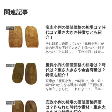
関連記事
宝永小判の価値価格の相場は？時
小判金
代は？重さ大きさ特徴なども紹
介！
それ以前に通用していた「元禄小判」が
金の純度を下げて大きさを保った小判で
あったことに対し、「宝永小判」は金の
純度を「慶長小判」と同程度に保つ代わ
りに小型化することで流通量を確保しよ
うとした小判です。古銭まにあ当時は金
慶長小判の価値価格の相場は？時
小判金
の流通量もだいぶ衰退して...
代は？重さ大きさや金含有量は？
特徴も紹介！
家康は「慶長小判」の鋳造で、金・銀・
銅の3つからなる通貨の制度「三貨制度」
を確立しました。これによって、日本で
初めて全国共通の通貨制度を設けられた
のです。古銭まにあつまり「慶長小判」
は家康の天下統一を物語る、歴史上でも
安政小判の相場の価値価格評価
小判金
重要な意味をもつ小判と...
は？作られた時代や素材・重さ大