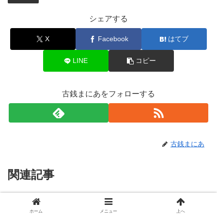
シェアする
X
Facebook
はてブ
LINE
コピー
古銭まにあをフォローする
古銭まにあ
関連記事
古南鐐二朱銀の価値はいくら？相
二朱銀
ホーム
メニュー
上へ
場価格・見分け方・種類一覧｜明