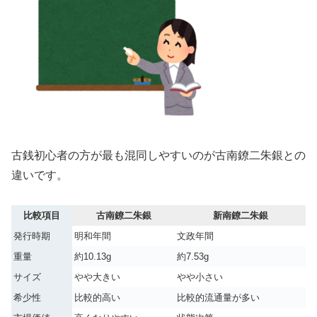
古銭初心者の方が最も混同しやすいのが古南鐐二朱銀との
違いです。
比較項目
古南鐐二朱銀
新南鐐二朱銀
発行時期
明和年間
文政年間
重量
約10.13g
約7.53g
サイズ
やや大きい
やや小さい
希少性
比較的高い
比較的流通量が多い