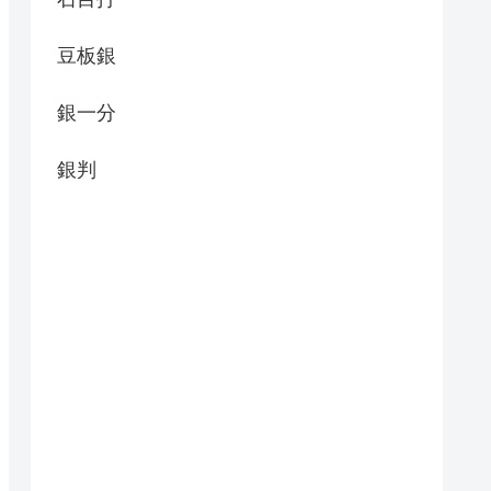
豆板銀
銀一分
銀判