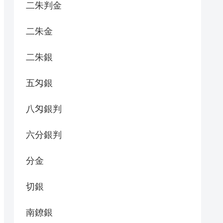
二朱判金
二朱金
二朱銀
五匁銀
八匁銀判
六分銀判
分金
切銀
南鐐銀