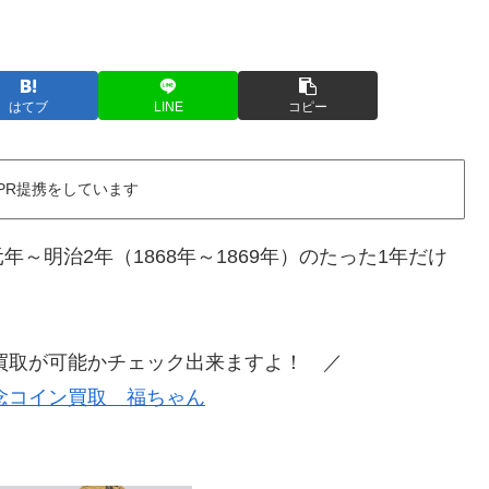
はてブ
LINE
コピー
PR提携をしています
～明治2年（1868年～1869年）のたった1年だけ
買取が可能かチェック出来ますよ！ ／
念コイン買取 福ちゃん