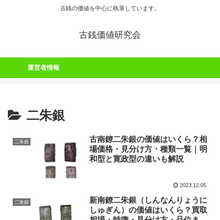
古銭の価値を中心に執筆しています。
古銭価値研究会
運営者情報
二朱銀
古南鐐二朱銀の価値はいくら？相
二朱銀
場価格・見分け方・種類一覧｜明
和型と寛政型の違いも解説
2023.12.05
新南鐐二朱銀（しんなんりょうに
二朱銀
しゅぎん）の価値はいくら？買取
相場・特徴・見分け方・品位まで