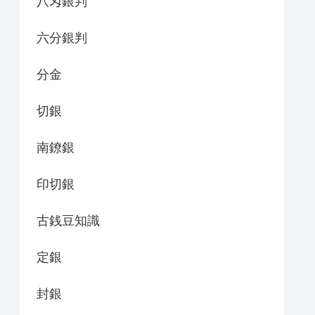
八匁銀判
六分銀判
分金
切銀
南鐐銀
印切銀
古銭豆知識
定銀
封銀