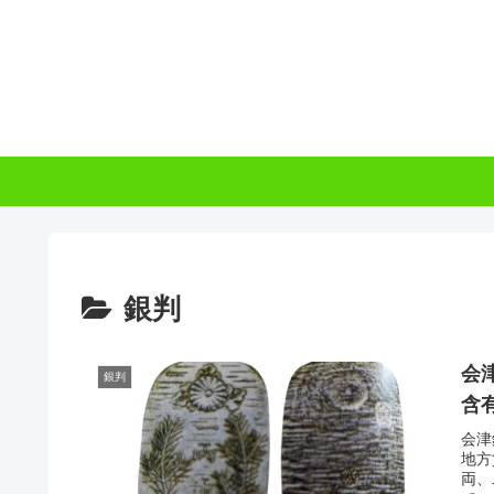
銀判
会
銀判
含
会津
地方
両、