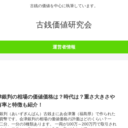
古銭の価値を中心に執筆しています。
古銭価値研究会
運営者情報
津銀判の相場の価値価格は？時代は？重さ大きさや
有率と特徴も紹介！
銀判（あいずぎんばん）古銭まにあ会津藩（福島県）で作られた
貨幣です。会津銀判の相場の価値価格の評価はどのくらい？一
二分、一分の3種類あります。 一両が100万～200万円で取引され