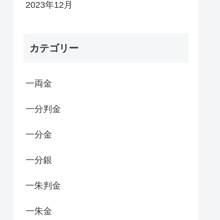
2023年12月
カテゴリー
一両金
一分判金
一分金
一分銀
一朱判金
一朱金