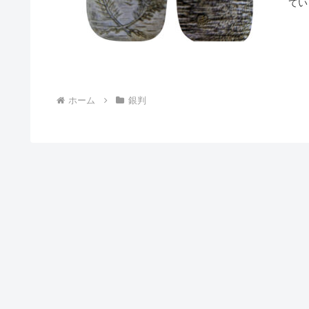
てい
ホーム
銀判